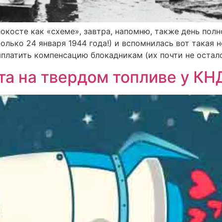
осте как «схеме», завтра, напомню, также день полно
олько 24 января 1944 года!) и вспомнилась вот такая 
ыплатить компенсацию блокадникам (их почти не остало
та на твердом топливе у КН