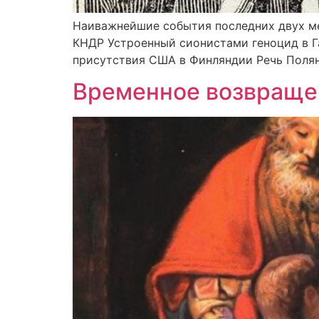
Наиважнейшие события последних двух ме
КНДР Устроенный сионистами геноцид в Газ
присутствия США в Финляндии Речь Полян
Временное возвраще