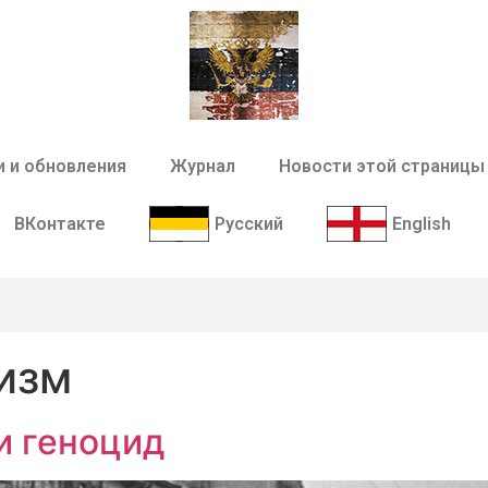
и и обновления
Журнал
Новости этой страницы
ВКонтакте
Русский
English
изм
и геноцид